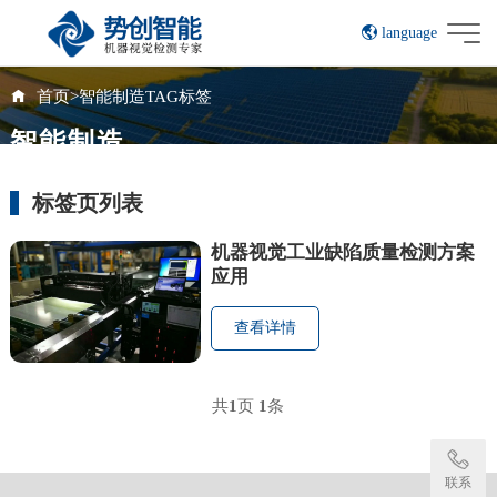
language
English
首页
>
智能制造TAG标签
智能制造
标签页列表
机器视觉工业缺陷质量检测方案
应用
查看详情
共
1
页
1
条
联系